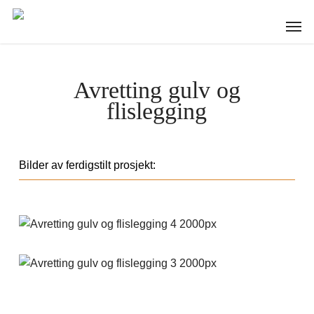
Skip
to
Menu
main
content
Avretting gulv og
flislegging
Bilder av ferdigstilt prosjekt: