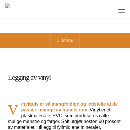
Skip
to
Menu
main
content
Menu
Legging av vinyl
inylgulv er så mangfoldige og lettstelte at de
V
passer i mange av husets rom.
Vinyl er et
plastmateriale, PVC, som produseres i alle
mulige mønstre og farger. Salt utgjør nesten 60 prosent
av materialet, i tillegg til fyllmidlene mineraler,