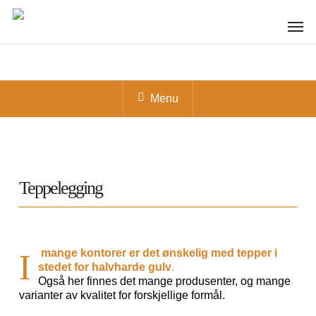
Skip
to
Menu
main
content
Menu
Teppelegging
mange kontorer er det ønskelig med tepper i
I
stedet for halvharde gulv
.
Også her finnes det mange produsenter, og mange
varianter av kvalitet for forskjellige formål.